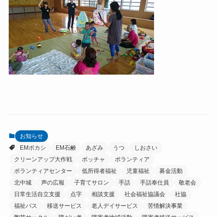
お知らせ
EMボカシ
EM石鹸
あざみ
うつ
しおさい
クリーンアップ大作戦
ボッチャ
ボランティア
ボランティアセンター
低所得者福祉
児童福祉
募金活動
北中城
声の広報
子育てサロン
手話
手話奉仕員
敬老会
日常生活自立支援
点字
相談支援
社会福祉協議会
社協
福祉バス
移送サービス
老人デイサービス
苦情解決事業