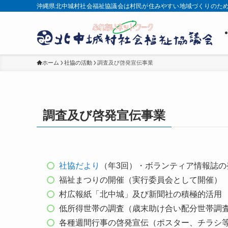
沖縄県北中城村社会福祉協議会は村民が住みやすい地域づくりのた
ホーム
社協の活動
調査及び啓発宣伝事業
調査及び啓発宣伝事業
社協だより
（年3回）・ボランティア情報誌の
福祉まつりの開催（実行委員会として開催）
村広報紙「北中城」及び新聞社の積極的活用
低所得世帯の調査（歳末助け合い配分世帯調
各種週間行事の啓発宣伝（ポスター、チラシ