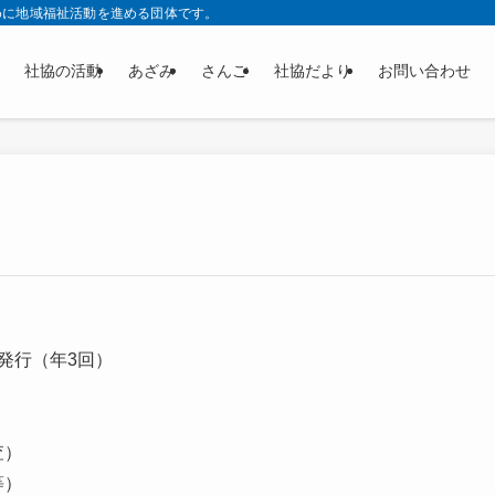
めに地域福祉活動を進める団体です。
社協の活動
あざみ
さんご
社協だより
お問い合わせ
発行（年3回）
査）
等）