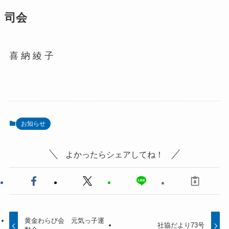
司会
喜 納 綾 子
お知らせ
よかったらシェアしてね！
黄金わらび会 元気っ子運
社協だより73号