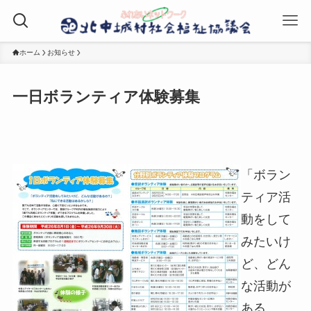
ホーム
お知らせ
一日ボランティア体験募集
「ボラン
ティア活
動をして
みたいけ
ど、どん
な活動が
ある