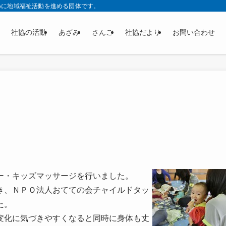
めに地域福祉活動を進める団体です。
社協の活動
あざみ
さんご
社協だより
お問い合わせ
ー・キッズマッサージを行いました。
き、ＮＰＯ法人おてての会チャイルドタッ
た。
変化に気づきやすくなると同時に身体も丈