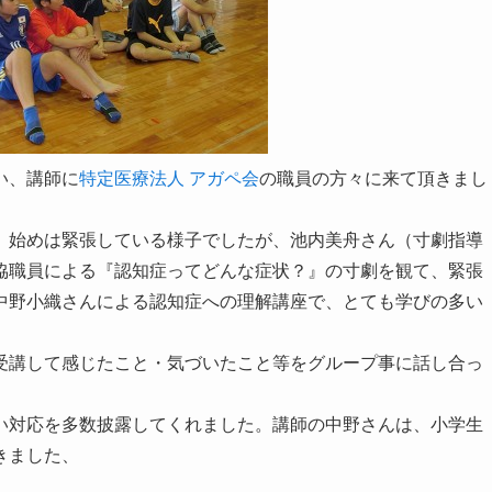
い、講師に
特定医療法人 アガペ会
の職員の方々に来て頂きまし
、始めは緊張している様子でしたが、池内美舟さん（寸劇指導
協職員による『認知症ってどんな症状？』の寸劇を観て、緊張
中野小織さんによる認知症への理解講座で、とても学びの多い
受講して感じたこと・気づいたこと等をグループ事に話し合っ
い対応を多数披露してくれました。講師の中野さんは、小学生
きました、