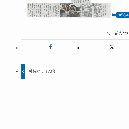
新聞掲
よかっ
社協だより78号